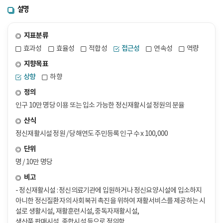
설명
지표분류
효과성
효율성
적합성
접근성
연속성
역량
지향목표
상향
하향
정의
인구 10만 명당 이용 또는 입소 가능한 정신재활시설 정원의 분율
산식
정신재활시설 정원 / 당해연도 주민등록 인구 수 x 100,000
단위
명 / 10만 명당
비고
- 정신재활시설 : 정신의료기관에 입원하거나 정신요양시설에 입소하지
아니한 정신질환자의 사회복귀 촉진을 위하여 재활서비스를 제공하는 시
설로 생활시설, 재활훈련시설, 중독자재활시설,
생산품 판매시설, 종합시설 등으로 정의함.