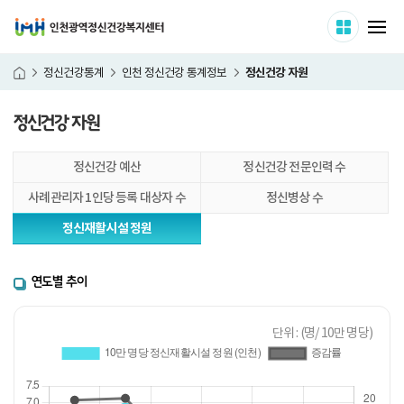
인천광역정신건강복지센터
사이트 
메
정신건강 자원
정신건강통계
인천 정신건강 통계정보
홈
정신건강 자원
본
정신건강 예산
정신건강 전문인력 수
문
시
사례관리자 1인당 등록 대상자 수
정신병상 수
작
정신재활시설 정원
연도별 추이
단위 : (명/ 10만 명당)