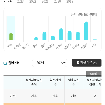
2024
2023
2022
2021
2020
2019
단위 : (명/ 10만 명당)
엑셀 다운
원데이터
정신재활시설
입소시설
이용시설
정신재활시설
소계
수
수
정원 소계
단위
개소
개소
개소
명