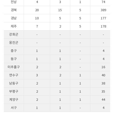
전남
4
3
1
74
경북
20
15
5
389
경남
10
5
5
177
제주
7
2
5
178
강화군
-
-
-
-
옹진군
-
-
-
-
중구
1
1
-
4
동구
1
1
-
4
미추홀구
2
2
-
16
연수구
3
2
1
40
남동구
2
1
1
38
부평구
2
1
1
35
계양구
2
1
1
44
서구
1
1
-
4