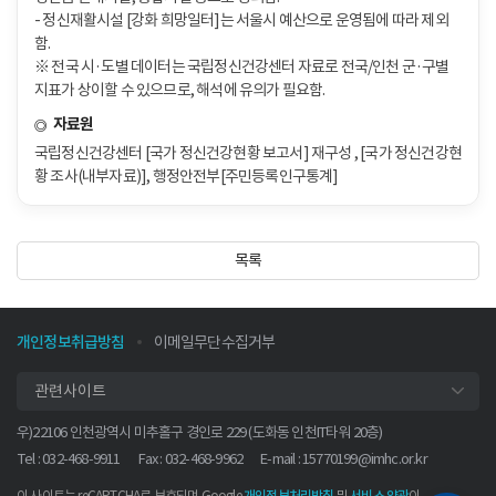
- 정신재활시설 [강화 희망일터]는 서울시 예산으로 운영됨에 따라 제외
함.
※ 전국 시·도별 데이터는 국립정신건강센터 자료로 전국/인천 군·구별
지표가 상이할 수 있으므로, 해석에 유의가 필요함.
자료원
국립정신건강센터 [국가 정신건강현황 보고서] 재구성 , [국가 정신건강현
황 조사(내부자료)], 행정안전부[주민등록인구통계]
목록
개인정보취급방침
이메일무단수집거부
관련사이트
우)22106 인천광역시 미추홀구 경인로 229 (도화동 인천IT타워 20층)
Tel : 032-468-9911
Fax : 032-468-9962
E-mail :
15770199@imhc.or.kr
이 사이트는 reCAPTCHA로 보호되며 Google
및
이
개인정보처리방침
서비스 약관