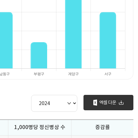
엑셀 다운
1,000명당 정신병상 수
증감률