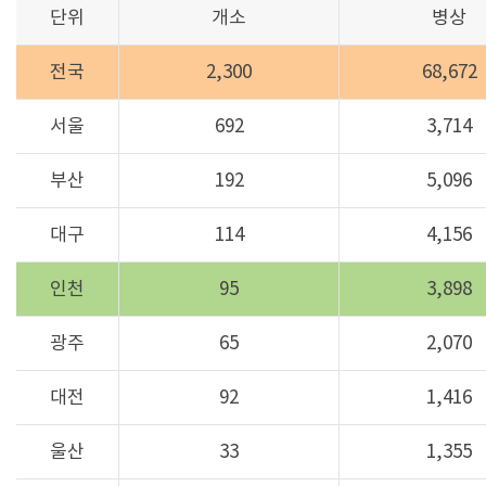
단위
개소
병상
전국
2,300
68,672
서울
692
3,714
부산
192
5,096
대구
114
4,156
인천
95
3,898
광주
65
2,070
대전
92
1,416
울산
33
1,355