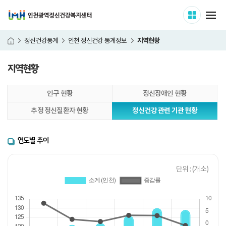
인천광역정신건강복지센터
사이트 
메
지역현황
정신건강통계
인천 정신건강 통계정보
홈
지역현황
본
인구 현황
정신장애인 현황
문
시
추정 정신질환자 현황
정신건강 관련 기관 현황
작
연도별 추이
단위 : (개소)