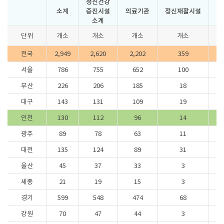
정신건강
소계
증진시설
의료기관
정신재활시설
정
소계
단위
개소
개소
개소
개소
전국
2,949
2,620
2,202
359
서울
786
755
652
100
부산
226
206
185
18
대구
143
131
109
19
인천
130
112
96
14
광주
89
78
63
11
대전
135
124
89
31
울산
45
37
33
3
세종
21
19
15
3
경기
599
548
474
68
강원
70
47
44
3