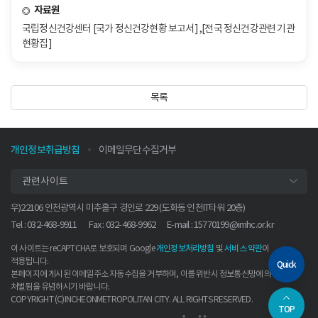
자료원
국립정신건강센터 [국가 정신건강현황 보고서] ,[전국 정신건강관련 기관
현황집]
목록
개인정보취급방침
이메일무단수집거부
관련사이트
우)22106 인천광역시 미추홀구 경인로 229 (도화동 인천IT타워 20층)
Tel : 032-468-9911
Fax : 032-468-9962
E-mail :
15770199@imhc.or.kr
이 사이트는 reCAPTCHA로 보호되며 Google
및
이
개인정보처리방침
서비스 약관
적용됩니다.
Quick
본페이지에 게시된 이메일주소 자동수집을 거부하며, 이를 위반시 정보통신망에 의해
처벌됨을 유념하시기 바랍니다.
COPYRIGHT (C)INCHEONMETROPOLITAN CITY. ALL RIGHTS RESERVED.
TOP