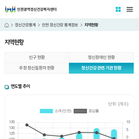
인천광역정신건강복지센터
사이트 
메
지역현황
정신건강통계
인천 정신건강 통계정보
홈
지역현황
본
인구 현황
정신장애인 현황
문
시
추정 정신질환자 현황
정신건강 관련 기관 현황
작
연도별 추이
단위 : (개소)