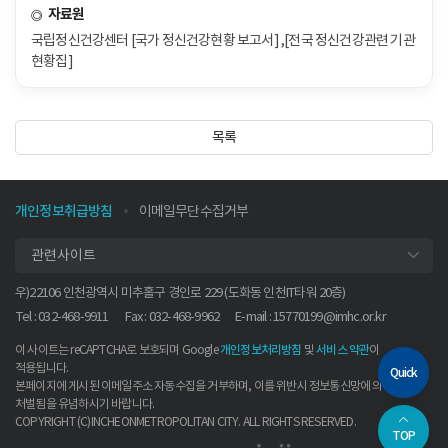
자료원
국립정신건강센터 [국가 정신건강현황 보고서] ,[전국 정신건강관련 기관
현황집]
목록
개인정보취급방침
이메일무단수집거부
관련사이트
우)22106 인천광역시 미추홀구 경인로 229 (도화동 인천IT타워 20층)
Tel : 032-468-9911
Fax : 032-468-9962
E-mail :
15770199@imhc.or.kr
이 사이트는 reCAPTCHA로 보호되며 Google
및
이
개인정보처리방침
서비스 약관
적용됩니다.
Quick
본페이지에 게시된 이메일주소 자동수집을 거부하며, 이를 위반시 정보통신망에 의해
처벌됨을 유념하시기 바랍니다.
COPYRIGHT (C)INCHEONMETROPOLITAN CITY. ALL RIGHTS RESERVED.
TOP