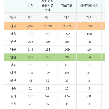
정신건강
소계
증진시설
의료기관
정신재활시설
정
소계
단위
개소
개소
개소
개소
전국
2,949
2,620
2,202
359
서울
786
755
652
100
부산
226
206
185
18
대구
143
131
109
19
인천
130
112
96
14
광주
89
78
63
11
대전
135
124
89
31
울산
45
37
33
3
세종
21
19
15
3
경기
599
548
474
68
강원
70
47
44
3