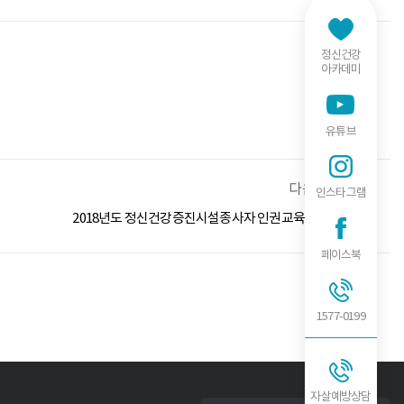
정신건강
아카데미
유튜브
다음글
인스타그램
2018년도 정신건강증진시설종사자 인권교육 종합안내
페이스북
1577-0199
자살예방
상담