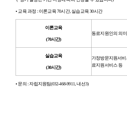
•
교육 과정
:
이론교육
70
시간
,
실습교육
30
시간
이론교육
동료지원인의 의미
(70
시간
)
실습교육
가정방문지원서비
료지원서비스 등
(30
시간
)
•
문의
: 자립지원팀(032-468-9911, 내선3)