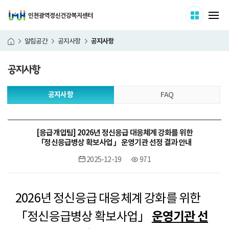
인천광역정신건강복지센터
사이트 
메
공지사항
알림공간
공지사항
홈
공지사항
본
공지사항
FAQ
문
시
작
[응급개입팀] 2026년 정신응급 대응체계 강화를 위한
「정신응급병상 확보사업」 운영기관 선정 결과 안내
2025-12-19
971
2026년 정신응급 대응체계 강화를 위한
「정신응급병상 확보사업」
운영기관 선