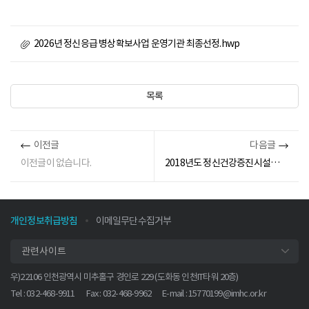
2026년 정신응급 병상확보사업 운영기관 최종선정.hwp
목록
이전글
다음글
이전글이 없습니다.
2018년도 정신건강증진시설종사자 인권교육 종합안내
개인정보취급방침
이메일무단수집거부
관련사이트
우)22106 인천광역시 미추홀구 경인로 229 (도화동 인천IT타워 20층)
Tel : 032-468-9911
Fax : 032-468-9962
E-mail :
15770199@imhc.or.kr